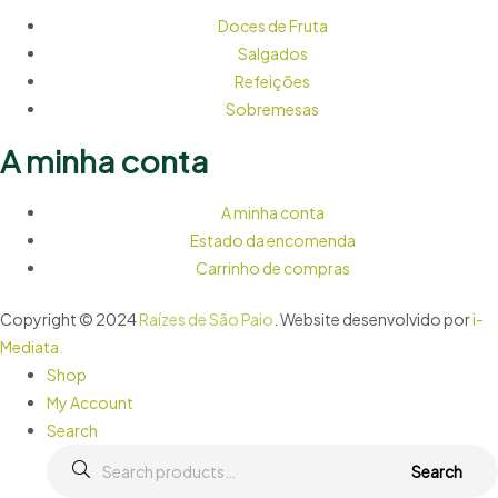
Doces de Fruta
Salgados
Refeições
Sobremesas
A minha conta
A minha conta
Estado da encomenda
Carrinho de compras
Copyright © 2024
Raízes de São Paio
. Website desenvolvido por
i-
Mediata
.
Shop
My Account
Search
Search