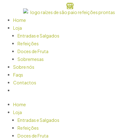
Home
Loja
Entradas e Salgados
Refeições
Doces de Fruta
Sobremesas
Sobre nós
Faqs
Contactos
Home
Loja
Entradas e Salgados
Refeições
Doces de Fruta