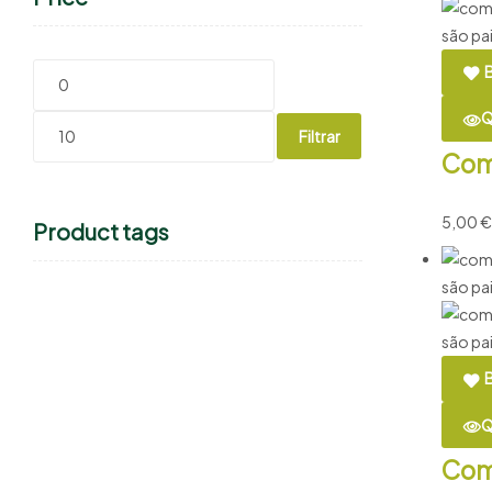
B
Q
Filtrar
Com
5,00
€
Product tags
B
Q
Com