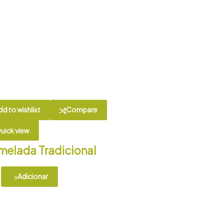
dd to wishlist
Compare
uick view
melada Tradicional
Adicionar