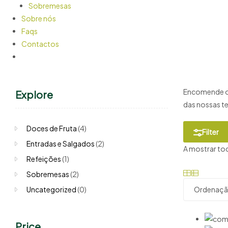
Sobremesas
Sobre nós
Faqs
Contactos
Encomende onl
Explore
das nossas te
Doces de Fruta
(4)
Filter
Entradas e Salgados
(2)
A mostrar to
Refeições
(1)
Sobremesas
(2)
Uncategorized
(0)
Price