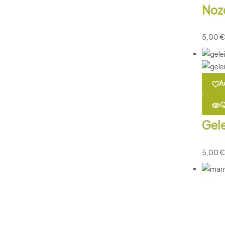
Noz
5,00
€
A
Q
Gele
5,00
€