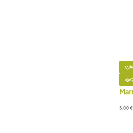
A
Q
Mar
8,00
€