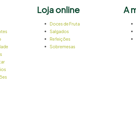
Loja online
A 
Doces de Fruta
ntes
Salgados
o
Refeições
idade
Sobremesas
es
tar
ios
ções