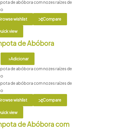
rowse wishlist
Compare
uick view
pota de Abóbora
Adicionar
rowse wishlist
Compare
uick view
pota de Abóbora com