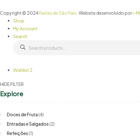
Copyright © 2024
Raízes de São Paio
. Website desenvolvido por
i-M
Shop
My Account
Search
Wishlist
2
HIDE FILTER
Explore
Doces de Fruta
(4)
Entradas e Salgados
(2)
Refeições
(1)