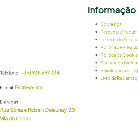
Informação
Sobre nós
Perguntas Freque
Termos do Serviç
Política de Privac
Política de Cooki
Segurança Alimen
Resolução de Litíg
+351 935 697 334
Telefone:
Livro de Reclama
Escreva-me
E-mail:
Entregas:
Rua Sónia e Robert Delaunay, 20
Vila do Conde