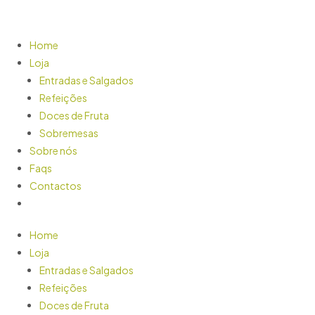
Home
Loja
Entradas e Salgados
Refeições
Doces de Fruta
Sobremesas
Sobre nós
Faqs
Contactos
Home
Loja
Entradas e Salgados
Refeições
Doces de Fruta