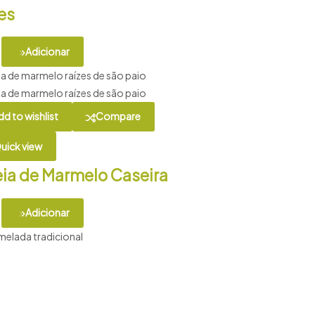
es
Adicionar
dd to wishlist
Compare
uick view
ia de Marmelo Caseira
Adicionar